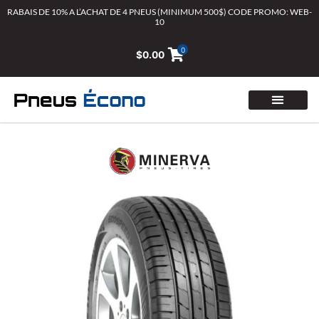
Aller
RABAIS DE 10% A L’ACHAT DE 4 PNEUS (MINIMUM 500$) CODE PROMO: WEB-
10
au
contenu
0
$
0.00