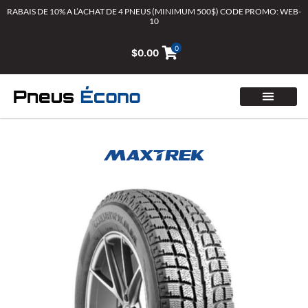
Aller
RABAIS DE 10% A L’ACHAT DE 4 PNEUS (MINIMUM 500$) CODE PROMO: WEB-
10
au
contenu
0
$
0.00