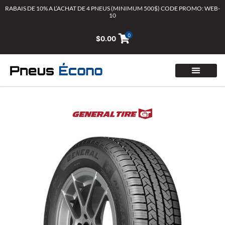
Aller
RABAIS DE 10% A L’ACHAT DE 4 PNEUS (MINIMUM 500$) CODE PROMO: WEB-
10
au
contenu
0
$
0.00