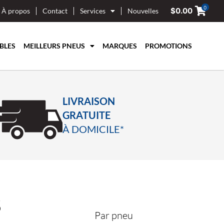
0
$
0.00
À propos
Contact
Services
Nouvelles
BLES
MEILLEURS PNEUS
MARQUES
PROMOTIONS
LIVRAISON
GRATUITE
À DOMICILE*
5
Par pneu