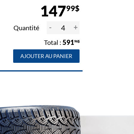
147
99$
-
+
Quantité
591
96$
AJOUTER AU PANIER