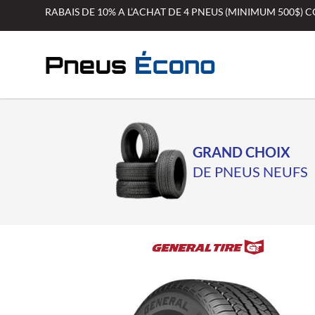
Aller
RABAIS DE 10% A L’ACHAT DE 4 PNEUS (MINIMUM 500$)
au
contenu
GRAND CHOIX
DE PNEUS NEUFS