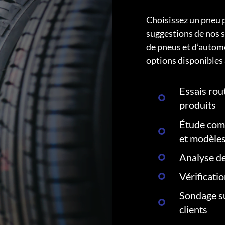
Choisissez un pneu 
suggestions de nos s
de pneus et d’autom
options disponibles 
Essais rout
produits
Étude comp
et modèle
Analyse de
Vérificati
Sondage su
clients