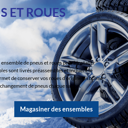
S ET ROUES
ensemble de pneus et roues prêt à installer
s sont livrés préassemblés et incluent le
rmet de conserver vos roues d’origine en bonne
le changement de pneus chaque saison.
Magasiner des ensembles