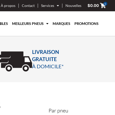
0
$
0.00
À propos
Contact
Services
Nouvelles
BLES
MEILLEURS PNEUS
MARQUES
PROMOTIONS
LIVRAISON
GRATUITE
À DOMICILE*
5
Par pneu