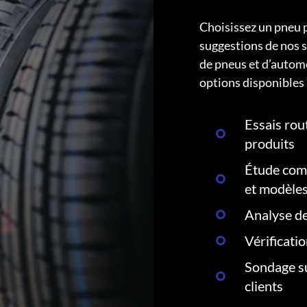
Choisissez un pneu 
suggestions de nos s
de pneus et d’autom
options disponibles 
Essais rout
produits
Étude comp
et modèle
Analyse de
Vérificati
Sondage su
clients