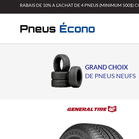
Aller
RABAIS DE 10% A L’ACHAT DE 4 PNEUS (MINIMUM 500$)
au
contenu
GRAND CHOIX
DE PNEUS NEUFS