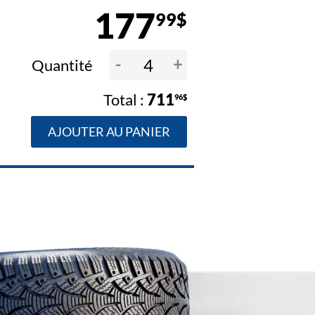
177
99$
-
+
Quantité
711
96$
AJOUTER AU PANIER