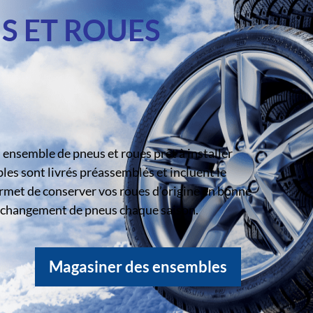
S ET ROUES
ensemble de pneus et roues prêt à installer
s sont livrés préassemblés et incluent le
rmet de conserver vos roues d’origine en bonne
le changement de pneus chaque saison.
Magasiner des ensembles