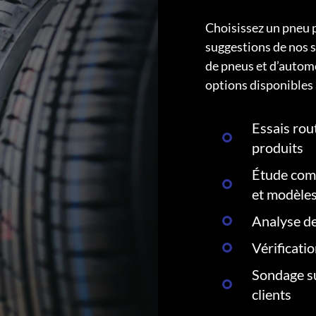
Choisissez un pneu 
suggestions de nos s
de pneus et d’autom
options disponibles 
Essais rout
produits
Étude comp
et modèle
Analyse de
Vérificati
Sondage su
clients