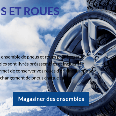
S ET ROUES
ensemble de pneus et roues prêt à installer
s sont livrés préassemblés et incluent le
rmet de conserver vos roues d’origine en bonne
le changement de pneus chaque saison.
Magasiner des ensembles