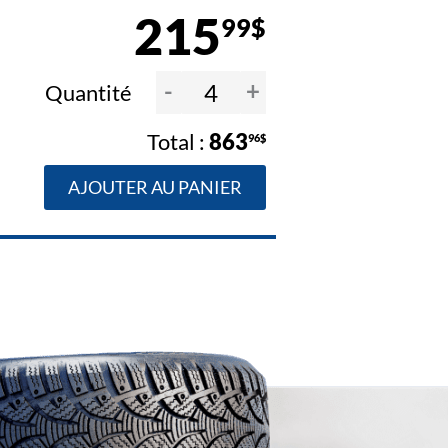
215
99$
-
+
Quantité
863
96$
AJOUTER AU PANIER