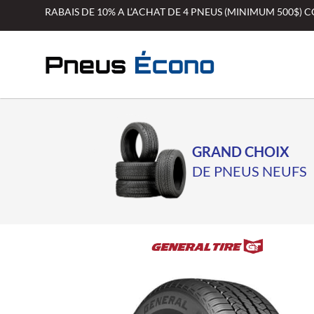
Aller
RABAIS DE 10% A L’ACHAT DE 4 PNEUS (MINIMUM 500$)
au
contenu
GRAND CHOIX
DE PNEUS NEUFS