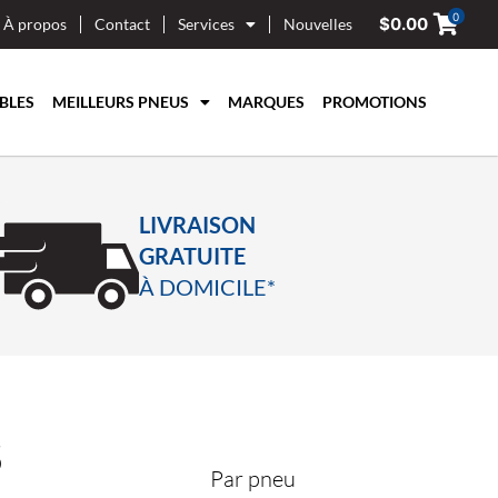
0
$
0.00
À propos
Contact
Services
Nouvelles
BLES
MEILLEURS PNEUS
MARQUES
PROMOTIONS
LIVRAISON
GRATUITE
À DOMICILE*
5
Par pneu