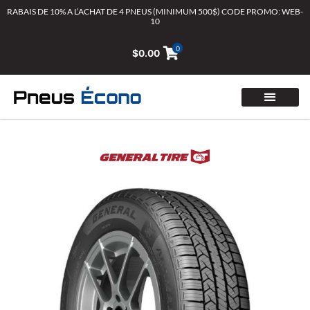
Aller
RABAIS DE 10% A L’ACHAT DE 4 PNEUS (MINIMUM 500$) CODE PROMO: WEB-
10
au
contenu
0
$
0.00