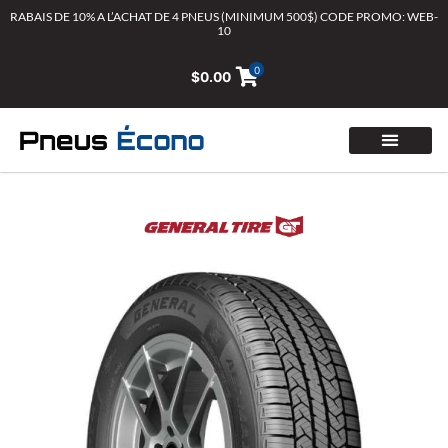
Aller
RABAIS DE 10% A L’ACHAT DE 4 PNEUS (MINIMUM 500$) CODE PROMO: WEB-
10
au
contenu
0
$
0.00