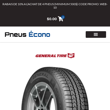
Aller
RABAIS DE 10% A L’ACHAT DE 4 PNEUS (MINIMUM 500$) CODE PROMO: WEB-
10
au
contenu
0
$
0.00