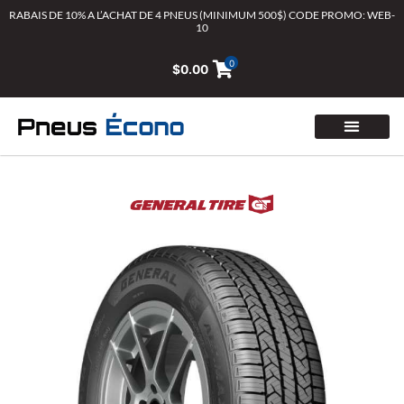
Aller
RABAIS DE 10% A L’ACHAT DE 4 PNEUS (MINIMUM 500$) CODE PROMO: WEB-
10
au
contenu
0
$
0.00