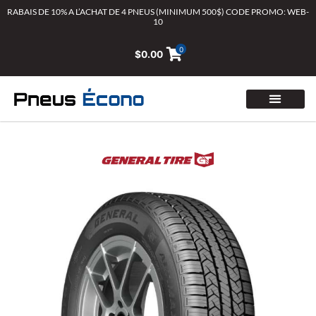
Aller
RABAIS DE 10% A L’ACHAT DE 4 PNEUS (MINIMUM 500$) CODE PROMO: WEB-
10
au
contenu
0
$
0.00