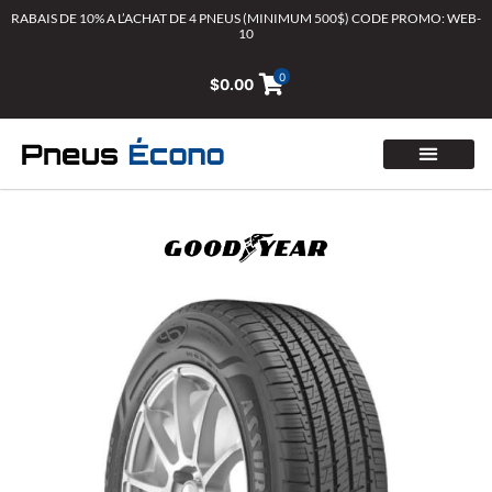
Aller
RABAIS DE 10% A L’ACHAT DE 4 PNEUS (MINIMUM 500$) CODE PROMO: WEB-
10
au
contenu
0
$
0.00