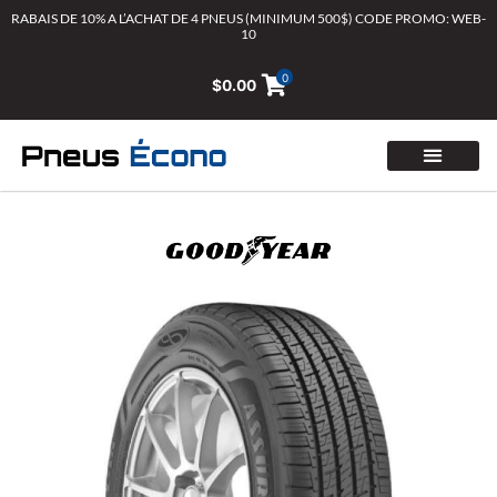
Aller
RABAIS DE 10% A L’ACHAT DE 4 PNEUS (MINIMUM 500$) CODE PROMO: WEB-
10
au
contenu
0
$
0.00