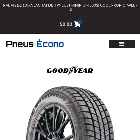
Aller
RABAIS DE 10% A L’ACHAT DE 4 PNEUS (MINIMUM 500$) CODE PROMO: WEB-
10
au
contenu
0
$
0.00