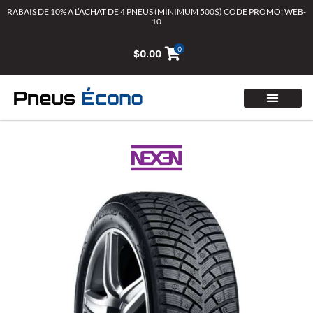
Aller
RABAIS DE 10% A L’ACHAT DE 4 PNEUS (MINIMUM 500$) CODE PROMO: WEB-
10
au
contenu
0
$
0.00