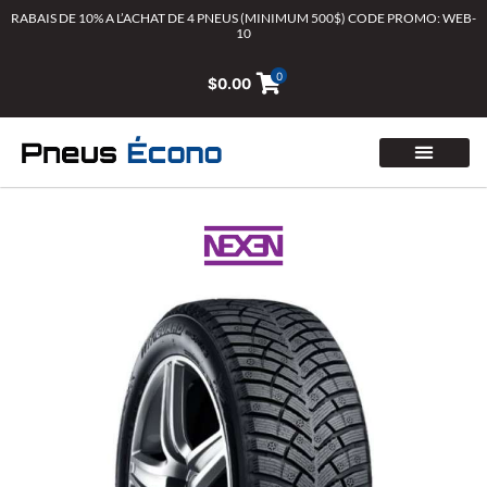
Aller
RABAIS DE 10% A L’ACHAT DE 4 PNEUS (MINIMUM 500$) CODE PROMO: WEB-
10
au
contenu
0
$
0.00