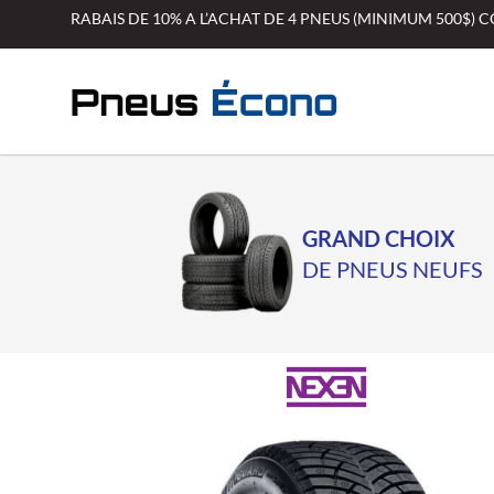
Aller
RABAIS DE 10% A L’ACHAT DE 4 PNEUS (MINIMUM 500$)
au
contenu
GRAND CHOIX
DE PNEUS NEUFS