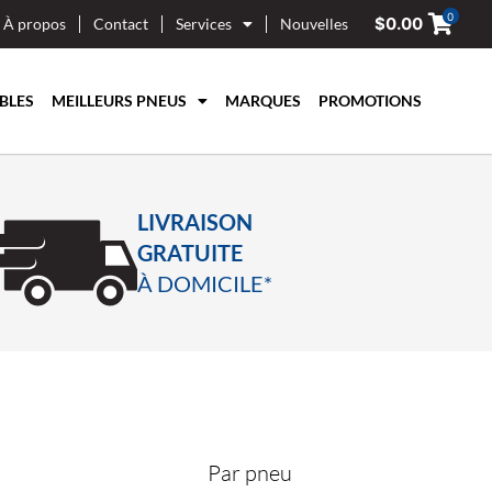
0
$
0.00
À propos
Contact
Services
Nouvelles
BLES
MEILLEURS PNEUS
MARQUES
PROMOTIONS
LIVRAISON
GRATUITE
À DOMICILE*
Par pneu