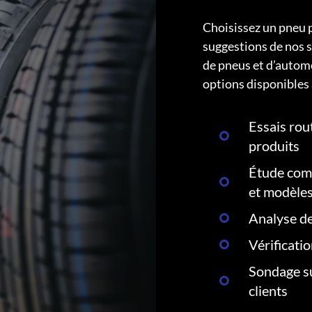
Choisissez un pneu 
suggestions de nos s
de pneus et d’autom
options disponibles 
Essais rout
produits
Étude comp
et modèle
Analyse de
Vérificati
Sondage su
clients