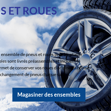
S ET ROUES
ensemble de pneus et roues prêt à installer
s sont livrés préassemblés et incluent le
rmet de conserver vos roues d’origine en bonne
le changement de pneus chaque saison.
Magasiner des ensembles