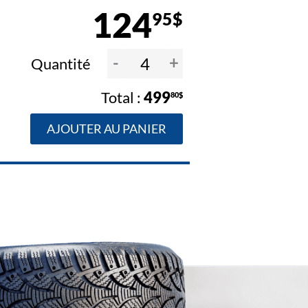
124
95$
-
+
Quantité
499
80$
AJOUTER AU PANIER