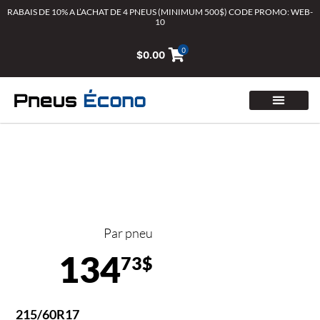
Aller
RABAIS DE 10% A L’ACHAT DE 4 PNEUS (MINIMUM 500$) CODE PROMO: WEB-
10
au
contenu
0
$
0.00
Par pneu
134
73$
215/60R17