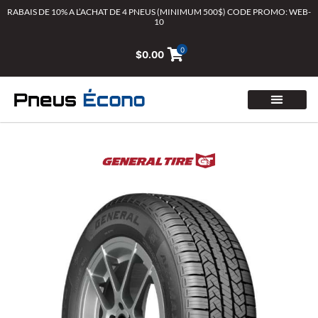
Aller
RABAIS DE 10% A L’ACHAT DE 4 PNEUS (MINIMUM 500$) CODE PROMO: WEB-
10
au
contenu
0
$
0.00