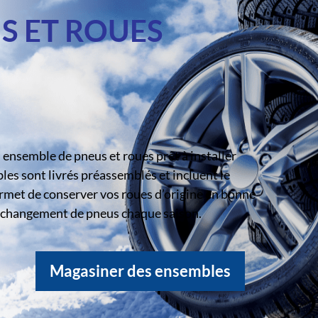
S ET ROUES
ensemble de pneus et roues prêt à installer
s sont livrés préassemblés et incluent le
rmet de conserver vos roues d’origine en bonne
le changement de pneus chaque saison.
Magasiner des ensembles