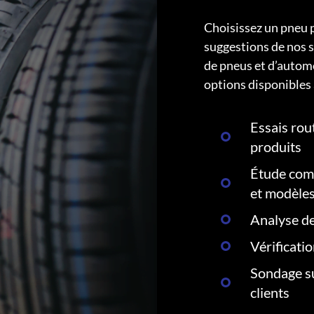
Choisissez un pneu 
suggestions de nos s
de pneus et d’autom
options disponibles 
Essais rout
produits
Étude comp
et modèle
Analyse de
Vérificati
Sondage su
clients