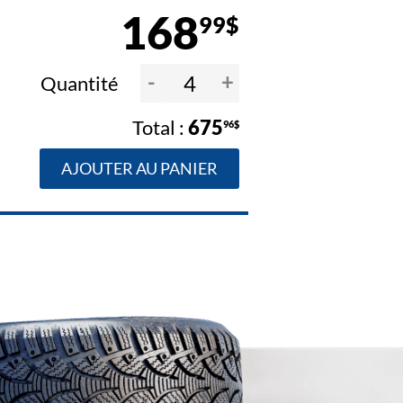
168
99$
-
+
Quantité
675
96$
AJOUTER AU PANIER