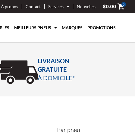
0
$
0.00
À propos
Contact
Services
Nouvelles
BLES
MEILLEURS PNEUS
MARQUES
PROMOTIONS
LIVRAISON
GRATUITE
À DOMICILE*
5
Par pneu