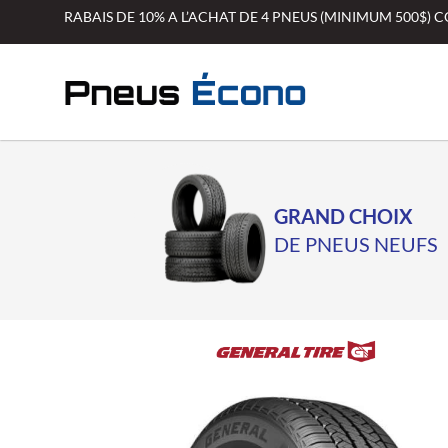
Aller
RABAIS DE 10% A L’ACHAT DE 4 PNEUS (MINIMUM 500$)
au
contenu
GRAND CHOIX
DE PNEUS NEUFS