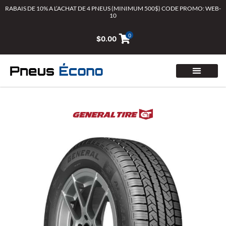
Aller
RABAIS DE 10% A L’ACHAT DE 4 PNEUS (MINIMUM 500$) CODE PROMO: WEB-
10
au
contenu
0
$
0.00