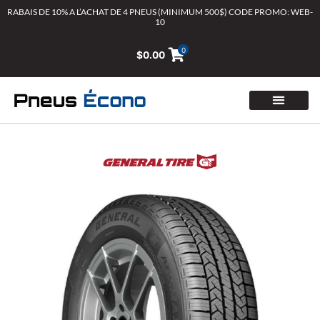
Aller
RABAIS DE 10% A L’ACHAT DE 4 PNEUS (MINIMUM 500$) CODE PROMO: WEB-
10
au
contenu
0
$
0.00