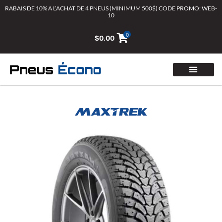
Aller
RABAIS DE 10% A L’ACHAT DE 4 PNEUS (MINIMUM 500$) CODE PROMO: WEB-
10
au
contenu
0
$
0.00