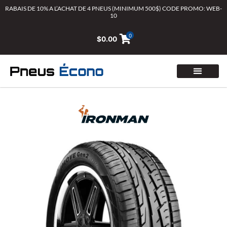
Aller
RABAIS DE 10% A L’ACHAT DE 4 PNEUS (MINIMUM 500$) CODE PROMO: WEB-
10
au
contenu
0
$
0.00