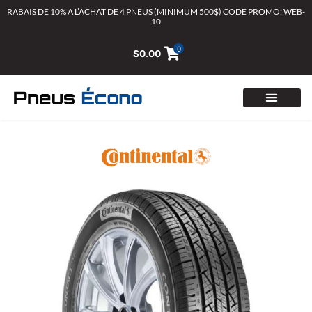
Aller
RABAIS DE 10% A L’ACHAT DE 4 PNEUS (MINIMUM 500$) CODE PROMO: WEB-
10
au
contenu
0
$
0.00