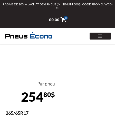
Aller
RABAIS DE 10% A L’ACHAT DE 4 PNEUS (MINIMUM 500$) CODE PROMO: WEB-
10
au
contenu
0
$
0.00
Par pneu
254
80$
265/65R17