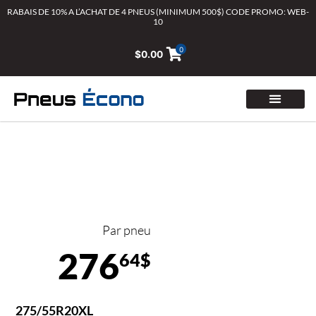
Aller
RABAIS DE 10% A L’ACHAT DE 4 PNEUS (MINIMUM 500$) CODE PROMO: WEB-
10
au
contenu
0
$
0.00
Par pneu
276
64$
275/55R20XL