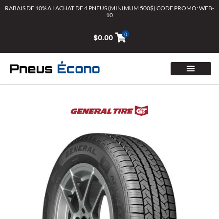
Aller
RABAIS DE 10% A L’ACHAT DE 4 PNEUS (MINIMUM 500$) CODE PROMO: WEB-
10
au
contenu
0
$
0.00