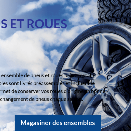
S ET ROUES
ensemble de pneus et roues prêt à installer
s sont livrés préassemblés et incluent le
rmet de conserver vos roues d’origine en bonne
le changement de pneus chaque saison.
Magasiner des ensembles