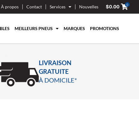
0
$
0.00
À propos
Contact
Services
Nouvelles
BLES
MEILLEURS PNEUS
MARQUES
PROMOTIONS
LIVRAISON
GRATUITE
À DOMICILE*