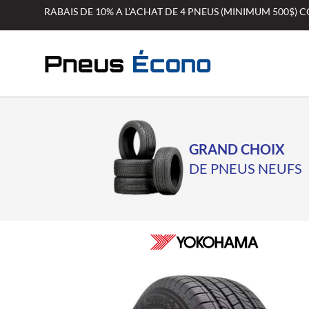
Aller
RABAIS DE 10% A L’ACHAT DE 4 PNEUS (MINIMUM 500$)
au
contenu
GRAND CHOIX
DE PNEUS NEUFS