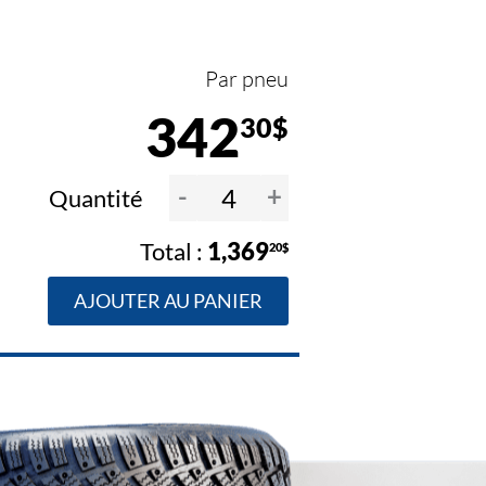
Par pneu
342
30$
-
+
Quantité
1,369
20$
AJOUTER AU PANIER