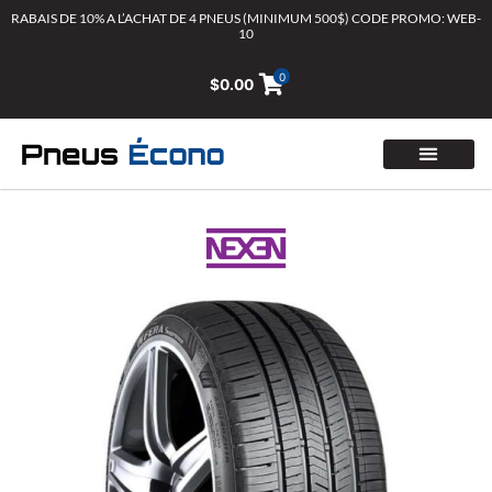
Aller
RABAIS DE 10% A L’ACHAT DE 4 PNEUS (MINIMUM 500$) CODE PROMO: WEB-
10
au
contenu
0
$
0.00