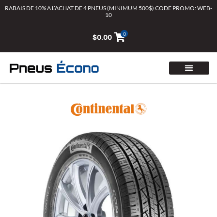
Aller
RABAIS DE 10% A L’ACHAT DE 4 PNEUS (MINIMUM 500$) CODE PROMO: WEB-
10
au
contenu
0
$
0.00