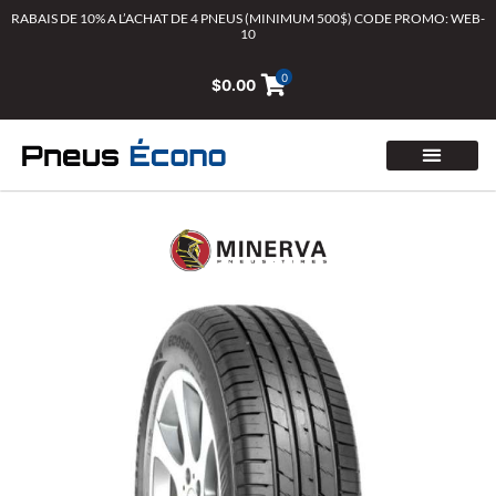
Aller
RABAIS DE 10% A L’ACHAT DE 4 PNEUS (MINIMUM 500$) CODE PROMO: WEB-
10
au
contenu
0
$
0.00