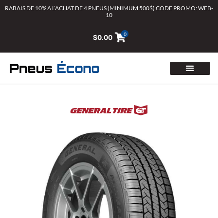
Aller
RABAIS DE 10% A L’ACHAT DE 4 PNEUS (MINIMUM 500$) CODE PROMO: WEB-
10
au
contenu
0
$
0.00