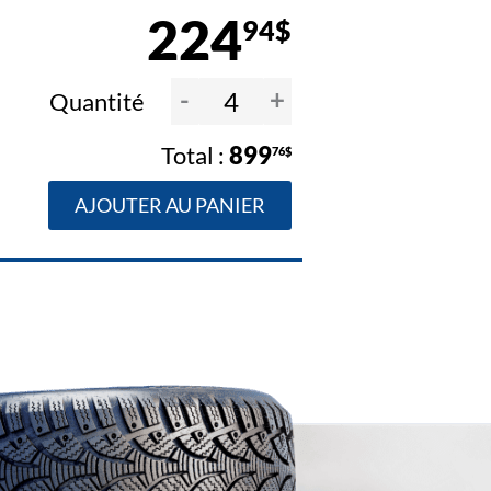
224
94$
-
+
Quantité
899
76$
AJOUTER AU PANIER