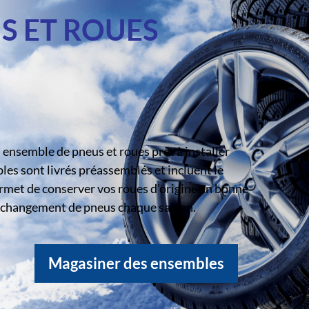
S ET ROUES
ensemble de pneus et roues prêt à installer
s sont livrés préassemblés et incluent le
rmet de conserver vos roues d’origine en bonne
le changement de pneus chaque saison.
Magasiner des ensembles