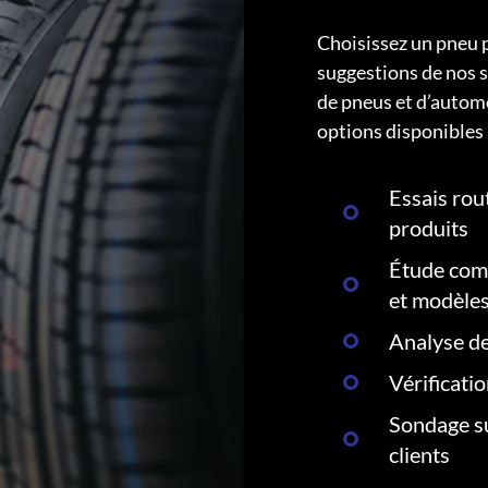
Choisissez un pneu 
suggestions de nos s
de pneus et d’autom
options disponibles 
Essais rout
produits
Étude comp
et modèle
Analyse de
Vérificati
Sondage su
clients