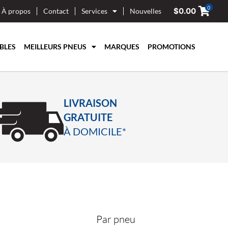
0
$
0.00
À propos
Contact
Services
Nouvelles
BLES
MEILLEURS PNEUS
MARQUES
PROMOTIONS
LIVRAISON
GRATUITE
À DOMICILE*
Par pneu