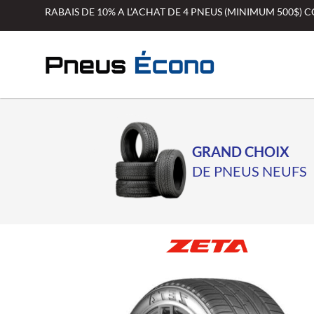
Aller
RABAIS DE 10% A L’ACHAT DE 4 PNEUS (MINIMUM 500$)
au
contenu
GRAND CHOIX
DE PNEUS NEUFS