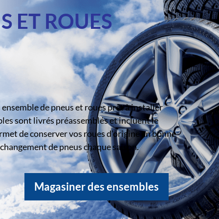
S ET ROUES
ensemble de pneus et roues prêt à installer
s sont livrés préassemblés et incluent le
rmet de conserver vos roues d’origine en bonne
le changement de pneus chaque saison.
Magasiner des ensembles