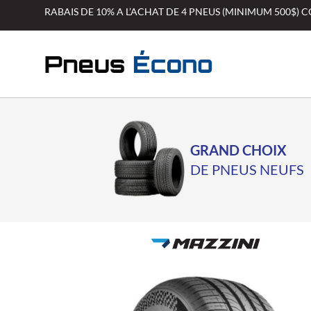
Aller
RABAIS DE 10% A L’ACHAT DE 4 PNEUS (MINIMUM 500$)
au
contenu
GRAND CHOIX
DE PNEUS NEUFS