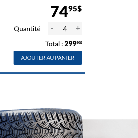
74
95$
-
+
Quantité
299
80$
AJOUTER AU PANIER