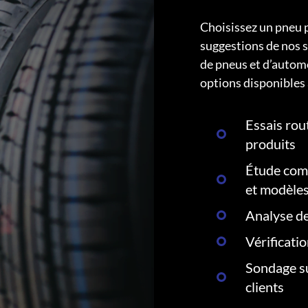
Choisissez un pneu 
suggestions de nos s
de pneus et d’autom
options disponibles 
Essais rout
produits
Étude comp
et modèle
Analyse de
Vérificati
Sondage su
clients