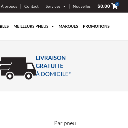
0
$
0.00
À propos
Contact
Services
Nouvelles
BLES
MEILLEURS PNEUS
MARQUES
PROMOTIONS
LIVRAISON
GRATUITE
À DOMICILE*
Par pneu