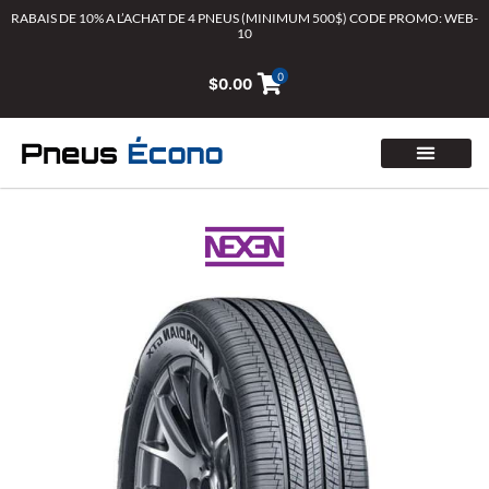
Aller
RABAIS DE 10% A L’ACHAT DE 4 PNEUS (MINIMUM 500$) CODE PROMO: WEB-
10
au
contenu
0
$
0.00