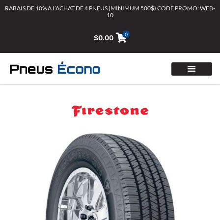
Aller
RABAIS DE 10% A L’ACHAT DE 4 PNEUS (MINIMUM 500$) CODE PROMO: WEB-
10
au
contenu
0
$
0.00