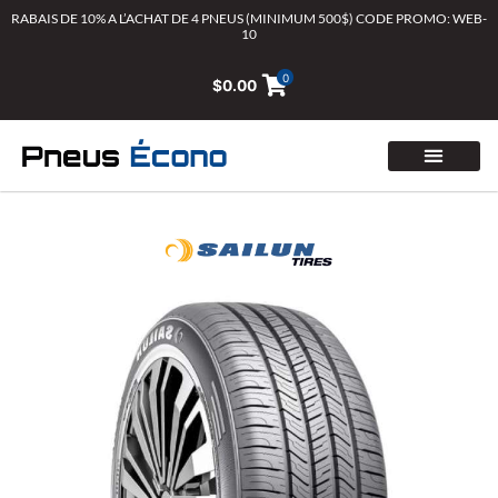
Aller
RABAIS DE 10% A L’ACHAT DE 4 PNEUS (MINIMUM 500$) CODE PROMO: WEB-
10
au
contenu
0
$
0.00