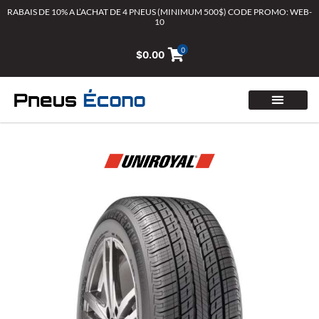
Aller
RABAIS DE 10% A L’ACHAT DE 4 PNEUS (MINIMUM 500$) CODE PROMO: WEB-
10
au
contenu
0
$
0.00