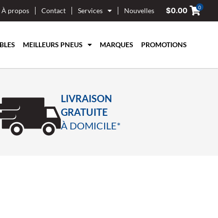
0
$
0.00
À propos
Contact
Services
Nouvelles
BLES
MEILLEURS PNEUS
MARQUES
PROMOTIONS
LIVRAISON
GRATUITE
À DOMICILE*