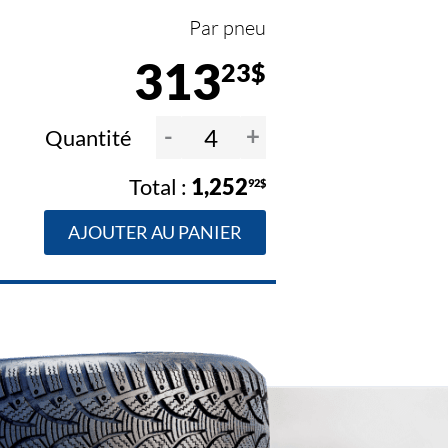
Par pneu
313
23$
-
+
Quantité
1,252
92$
AJOUTER AU PANIER