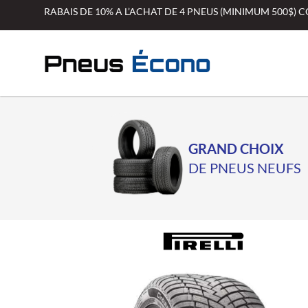
Aller
RABAIS DE 10% A L’ACHAT DE 4 PNEUS (MINIMUM 500$)
au
contenu
GRAND CHOIX
DE PNEUS NEUFS