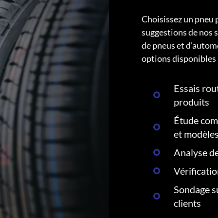
Choisissez un pneu 
suggestions de nos s
de pneus et d’autom
options disponibles 
Essais rout
produits
Étude comp
et modèle
Analyse de
Vérificati
Sondage su
clients