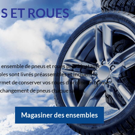
S ET ROUES
ensemble de pneus et roues prêt à installer
s sont livrés préassemblés et incluent le
rmet de conserver vos roues d’origine en bonne
le changement de pneus chaque saison.
Magasiner des ensembles