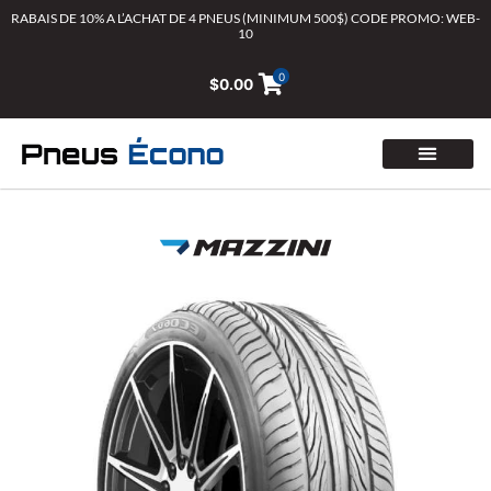
Aller
RABAIS DE 10% A L’ACHAT DE 4 PNEUS (MINIMUM 500$) CODE PROMO: WEB-
10
au
contenu
0
$
0.00