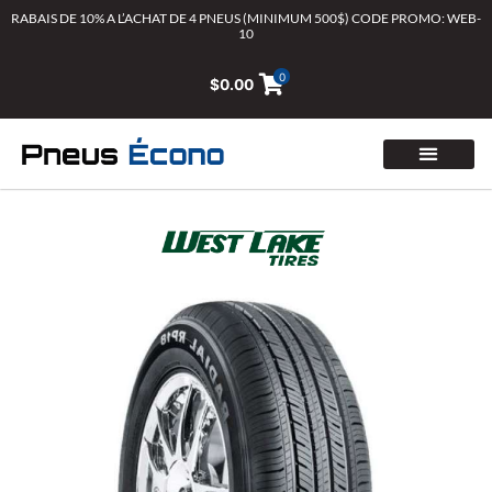
Aller
RABAIS DE 10% A L’ACHAT DE 4 PNEUS (MINIMUM 500$) CODE PROMO: WEB-
10
au
contenu
0
$
0.00