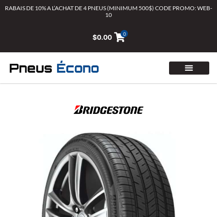
Aller
RABAIS DE 10% A L’ACHAT DE 4 PNEUS (MINIMUM 500$) CODE PROMO: WEB-
10
au
contenu
0
$
0.00