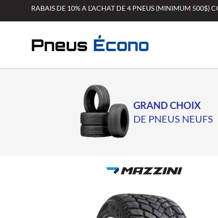
Aller
RABAIS DE 10% A L’ACHAT DE 4 PNEUS (MINIMUM 500$)
au
contenu
GRAND CHOIX
DE PNEUS NEUFS