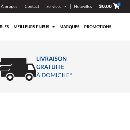
0
$
0.00
À propos
Contact
Services
Nouvelles
BLES
MEILLEURS PNEUS
MARQUES
PROMOTIONS
LIVRAISON
GRATUITE
À DOMICILE*