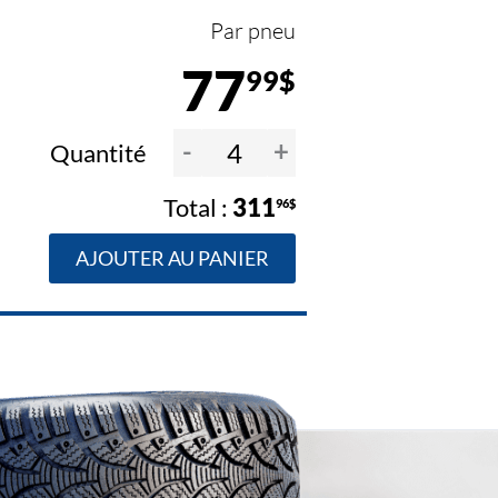
Par pneu
77
99$
-
+
Quantité
311
96$
AJOUTER AU PANIER