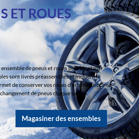
S ET ROUES
ensemble de pneus et roues prêt à installer
s sont livrés préassemblés et incluent le
rmet de conserver vos roues d’origine en bonne
le changement de pneus chaque saison.
Magasiner des ensembles