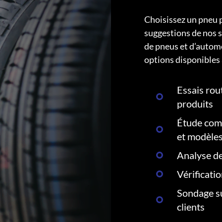
Choisissez un pneu 
suggestions de nos s
de pneus et d’autom
options disponibles 
Essais rout
produits
Étude comp
et modèle
Analyse de
Vérificati
Sondage su
clients