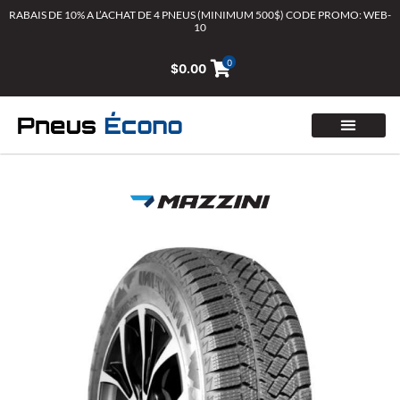
Aller
RABAIS DE 10% A L’ACHAT DE 4 PNEUS (MINIMUM 500$) CODE PROMO: WEB-
10
au
contenu
0
$
0.00