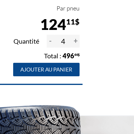
Par pneu
124
11$
-
+
Quantité
496
44$
AJOUTER AU PANIER