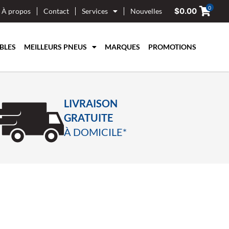
0
$
0.00
À propos
Contact
Services
Nouvelles
BLES
MEILLEURS PNEUS
MARQUES
PROMOTIONS
LIVRAISON
GRATUITE
À DOMICILE*