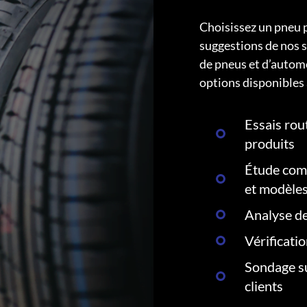
Choisissez un pneu 
suggestions de nos s
de pneus et d’autom
options disponibles 
Essais rout
produits
Étude comp
et modèle
Analyse de
Vérificati
Sondage su
clients