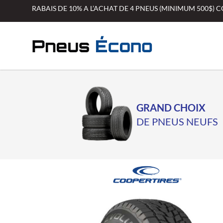
Aller
RABAIS DE 10% A L’ACHAT DE 4 PNEUS (MINIMUM 500$)
au
contenu
GRAND CHOIX
DE PNEUS NEUFS