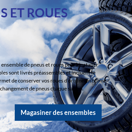
S ET ROUES
ensemble de pneus et roues prêt à installer
s sont livrés préassemblés et incluent le
rmet de conserver vos roues d’origine en bonne
le changement de pneus chaque saison.
Magasiner des ensembles