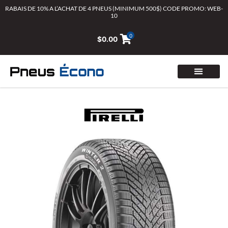
Aller
RABAIS DE 10% A L’ACHAT DE 4 PNEUS (MINIMUM 500$) CODE PROMO: WEB-
10
au
contenu
0
$
0.00