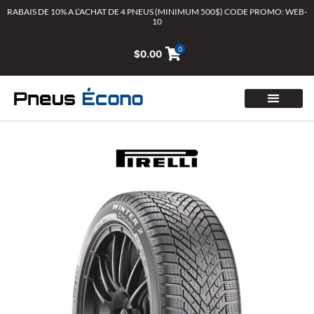
Aller
RABAIS DE 10% A L’ACHAT DE 4 PNEUS (MINIMUM 500$) CODE PROMO: WEB-
10
au
contenu
0
$
0.00