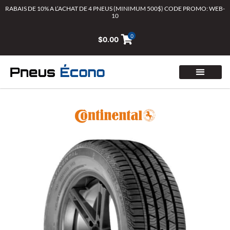
Aller
RABAIS DE 10% A L’ACHAT DE 4 PNEUS (MINIMUM 500$) CODE PROMO: WEB-
10
au
contenu
0
$
0.00