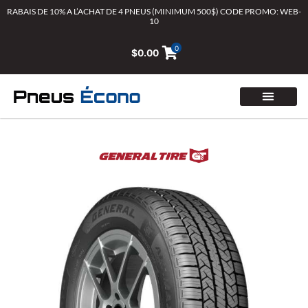
Aller
RABAIS DE 10% A L’ACHAT DE 4 PNEUS (MINIMUM 500$) CODE PROMO: WEB-
10
au
contenu
0
$
0.00